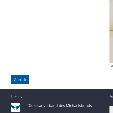
Ei
Zurück
Links
A
Diözesanverband des Michaelsbunds